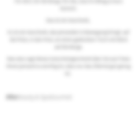
Für dich, für die Berge, für das, was im Alltag zu kurz
kommt.
Das ist ein Geschenk,
Es ist ein Geschenk, das jemanden in Bewegung bringt: auf
die Piste, in den Pool, an einen gedeckten Tisch mit Blick
auf die Berge.
Was also sagt dieses Gutscheingeschenk über Sie aus? Dass
Ihnen jemand so wichtig ist, dass nur das Zillertal gut genug
ist.