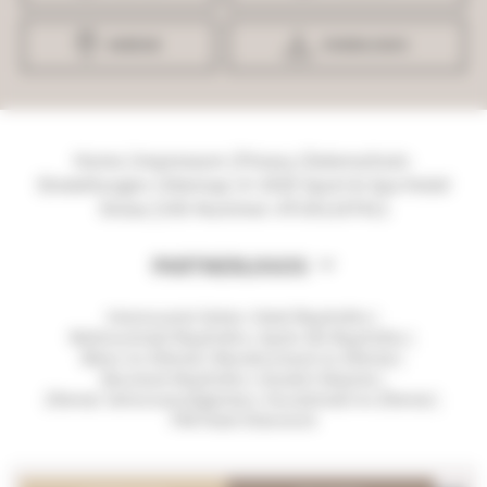
ANREISE
DOWNLOADS
Home
|
Impressum
|
Privacy
|
Datenschutz-
Einstellungen
|
Sitemap
|
© 2026 Sport & Spa Hotel
Strass
|
UID-Nummer: ATU61107411
PARTNERLOGOS
Interessante Seiten:
Hotel Mayrhofen
|
Wellnesshotel Mayrhofen
|
Après Ski Mayrhofen
|
Biken im Zillertal
|
Wanderurlaub im Zillertal
|
Skiurlaub Mayrhofen
|
Harakiri Skipiste
|
Zillertal: Sehenswürdigkeiten
|
Hundehotel im Zillertal
|
FKK Hotel Österreich