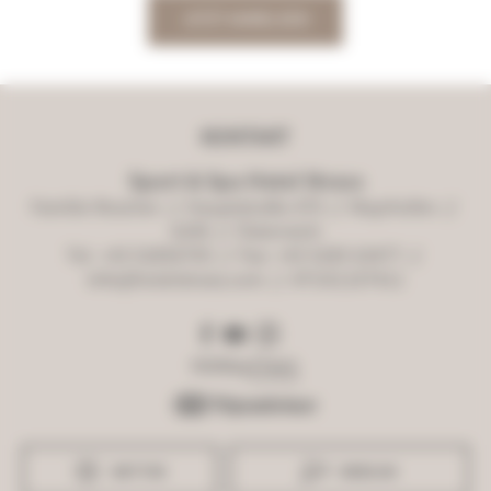
JETZT ANMELDEN
KONTAKT
Sport & Spa Hotel Strass
Familie Roscher
//
Hauptstraße 470
//
Mayrhofen
//
6290
//
Österreich
Tel. +43 52856705
//
Fax: +43 5285 63477
//
info@hotelstrass.com
//
ATU61107411
WETTER
WEBCAM