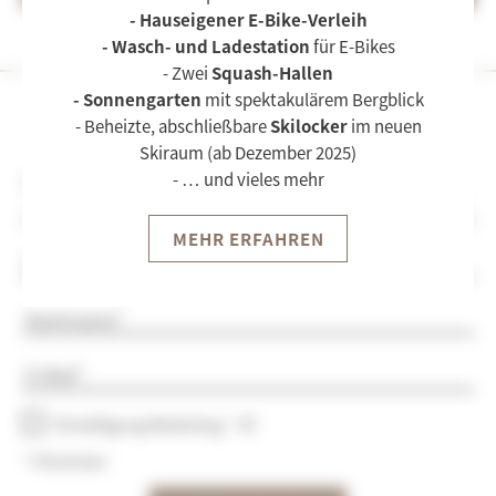
Urlaub mit Fellnase
- Hauseigener E-Bike-Verleih
ZIMMER & SUITEN
- Wasch- und Ladestation
für E-Bikes
- Zwei
Squash-Hallen
Zimmer & Suiten
- Sonnengarten
mit spektakulärem Bergblick
KULINARIK
NEWSLETTERANMELDUNG
Appartements
- Beheizte, abschließbare
Skilocker
im neuen
PAT’S Pizzeria
Skiraum (ab Dezember 2025)
Inklusivleistungen
SOMMER
- … und vieles mehr
Anrede
NAMI Asian Fusion
Pauschalen
Biken
LIEBIE’S Sports Bar
WINTER
Anfragen
MEHR ERFAHREN
Wandern
ICEBAR Après Ski
Vorname
Buchen
Skifahren
Klettern
WELLNESS & SPA
Skitouren
Nachname
Kultur
Day Spa
Langlaufen
E-Mail
Wellness-Behandlungen
Winterwandern
Pools
Einwilligung Marketing
Wellnessbroschüre
* Pflichtfelder