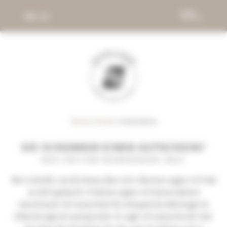
DE
EN
Home
//
Hotel
//
Gutscheine
SIE SCHENKEN EINEN GUTSCHEIN?
WAS FÜR EINE WUNDERBARE IDEE!
Wer schenkt, verrät etwas über sich. Blumen sagen: Ich hab
an dich gedacht. Pralinen sagen: Ich kenne deinen
Geschmack. Ein Gutschein für entspannte Aktivtage im
Zillertal sagt ein wenig mehr. Er sagt: Ich wünsche dir Zeit.