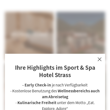
URLAUB MIT FELLNASE
ANREISE
Hunde im Hotel im Zillertal? Ja, klar!
Mit dem Auto ins Zillertal
HOTEL
Sehenswürdigkeiten & Distanzen
Ihre Highlights im Sport & Spa
Galerie
Hotel Strass
Downloads
SEHENSWÜRDIGKEITEN
- Early Check-in
je nach Verfügbarkeit
JOBS
Gutscheine
& DISTANZEN
- Kostenlose Benutzung des
Wellnessbereichs auch
Ihr Job in Mayrhofen
Zillertal: Sehenswürdigkeiten
Anreise
am Abreisetag
Jobs
-
Kulinarische Freiheit
unter dem Motto „Eat.
Explore. Adore“