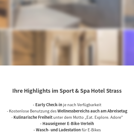
Ihre Highlights im Sport & Spa Hotel Strass
- Early Check-in
je nach Verfügbarkeit
ITEN
KULINARIK
SOMMER
- Kostenlose Benutzung des
Wellnessbereichs auch am Abreisetag
-
Kulinarische Freiheit
unter dem Motto „Eat. Explore. Adore“
ten
PAT’S Pizzeria
Biken
- Hauseigener E-Bike-Verleih
ts
NAMI Asian Fusion
Wandern
- Wasch- und Ladestation
für E-Bikes