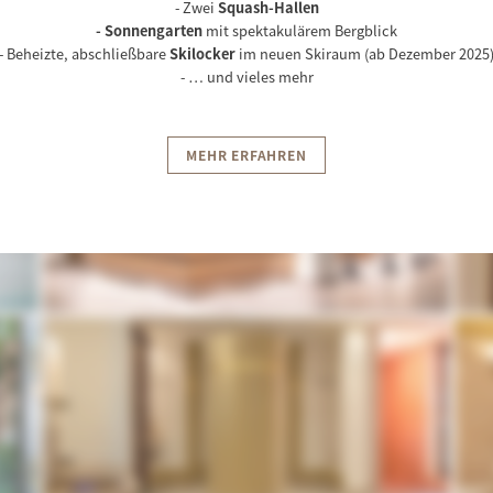
- Zwei
Squash-Hallen
ngen
LIEBIE’S Sports Bar
Klettern
- Sonnengarten
mit spektakulärem Bergblick
n
ICEBAR Après Ski
Kultur
- Beheizte, abschließbare
Skilocker
im neuen Skiraum (ab Dezember 2025
- … und vieles mehr
MEHR ERFAHREN