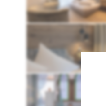
HOTEL
ZIMMER & SU
Sehenswürdigkeiten
Zimmer & Sui
& Distanzen
Appartemen