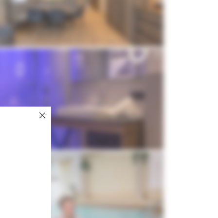
WINTER
WELLNESS & SPA
Skifahren
Day Spa
Skitouren
Wellness-