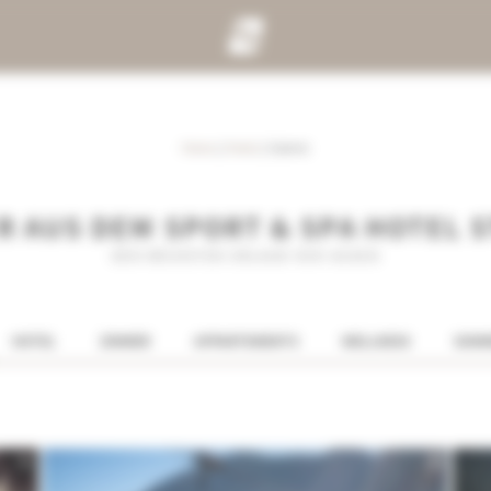
Home
//
Hotel
//
Galerie
R AUS DEM SPORT & SPA HOTEL 
DEN NÄCHSTEN URLAUB VOR AUGEN
HOTEL
ZIMMER
APPARTEMENTS
WELLNESS
SOMM