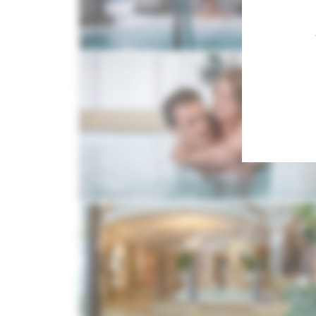
Galerie
Inklusivleistu
Downloads
Pauschale
Gutscheine
Anfragen
Anreise
Buchen
Jobs
Urlaub mit Fellnase