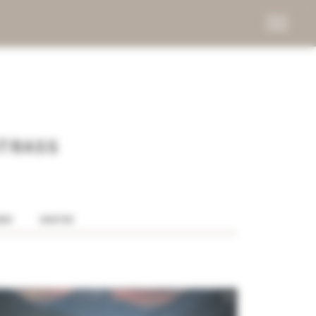
STRASS
ER
WINTER