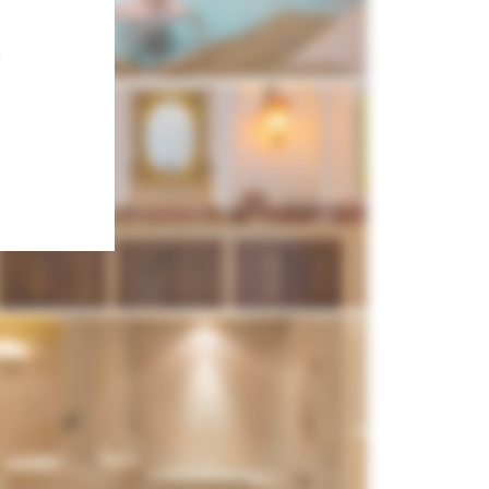
Behandlungen
Langlaufen
Pools
Winterwandern
)
Wellnessbroschüre